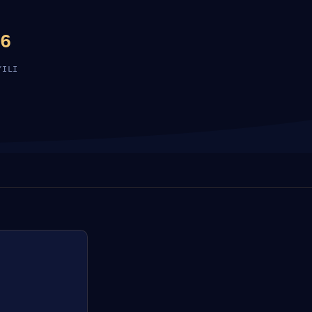
6
YILI