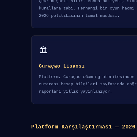
Çevrim şartı sıfır. Bonus bakiyesi, stan
kurallara tabi. Herhangi bir oyun hacmi 
2026 politikasının temel maddesi.
🏛️
Curaçao Lisansı
Platform, Curaçao eGaming otoritesinden 
numarası hesap bilgileri sayfasında doğr
raporları yıllık yayınlanıyor.
Platform Karşılaştırması — 2026