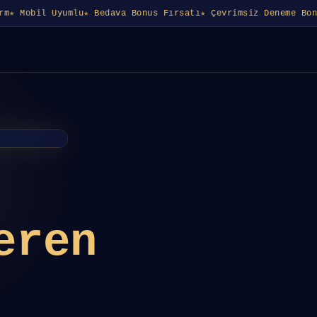
il Uyumlu
Bedava Bonus Fırsatı
Çevrimsiz Deneme Bonusu 202
eren