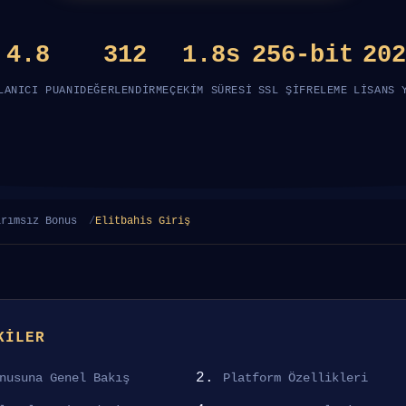
4.8
312
1.8s
256-bit
202
LANICI PUANI
DEĞERLENDIRME
ÇEKIM SÜRESI
SSL ŞIFRELEME
LISANS 
ırımsız Bonus
Elitbahis Giriş
KILER
nusuna Genel Bakış
Platform Özellikleri