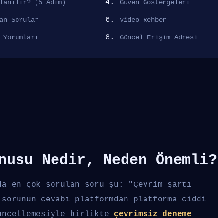
lanılır? (5 Adım)
Güven Göstergeleri
an Sorular
Video Rehber
 Yorumları
Güncel Erişim Adresi
nusu Nedir, Neden Önemli?
a en çok sorulan soru şu: "Çevrim şartı
 sorunun cevabı platformdan platforma ciddi
üncellemesiyle birlikte
çevrimsiz deneme