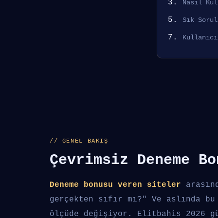
Nasıl Kul
Sık Sorul
Kullanıcı
// GENEL BAKIŞ
Çevrimsiz Deneme Bo
Deneme bonusu veren siteler
arasınd
gerçekten sıfır mı?" Ve aslında bu
ölçüde değişiyor. Elitbahis 2026 g