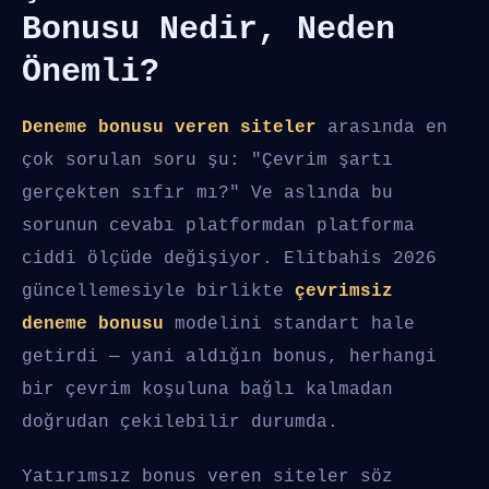
Bonusu Nedir, Neden
Önemli?
Deneme bonusu veren siteler
arasında en
çok sorulan soru şu: "Çevrim şartı
gerçekten sıfır mı?" Ve aslında bu
sorunun cevabı platformdan platforma
ciddi ölçüde değişiyor. Elitbahis 2026
güncellemesiyle birlikte
çevrimsiz
deneme bonusu
modelini standart hale
getirdi — yani aldığın bonus, herhangi
bir çevrim koşuluna bağlı kalmadan
doğrudan çekilebilir durumda.
Yatırımsız bonus veren siteler söz