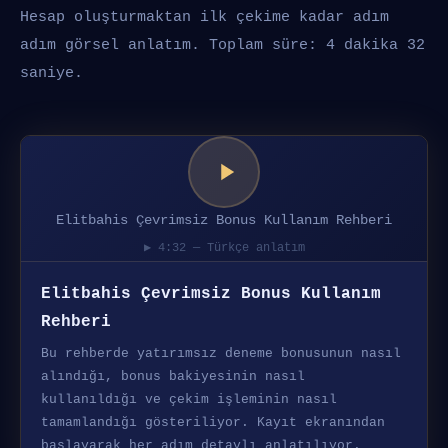
Hesap oluşturmaktan ilk çekime kadar adım
adım görsel anlatım. Toplam süre: 4 dakika 32
saniye.
Elitbahis Çevrimsiz Bonus Kullanım Rehberi
▶ 4:32 — Türkçe anlatım
Elitbahis Çevrimsiz Bonus Kullanım
Rehberi
Bu rehberde yatırımsız deneme bonusunun nasıl
alındığı, bonus bakiyesinin nasıl
kullanıldığı ve çekim işleminin nasıl
tamamlandığı gösteriliyor. Kayıt ekranından
başlayarak her adım detaylı anlatılıyor.