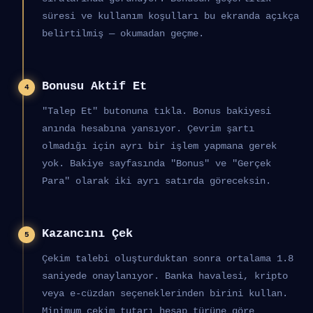
süresi ve kullanım koşulları bu ekranda açıkça
belirtilmiş — okumadan geçme.
Bonusu Aktif Et
4
"Talep Et" butonuna tıkla. Bonus bakiyesi
anında hesabına yansıyor. Çevrim şartı
olmadığı için ayrı bir işlem yapmana gerek
yok. Bakiye sayfasında "Bonus" ve "Gerçek
Para" olarak iki ayrı satırda göreceksin.
Kazancını Çek
5
Çekim talebi oluşturduktan sonra ortalama 1.8
saniyede onaylanıyor. Banka havalesi, kripto
veya e-cüzdan seçeneklerinden birini kullan.
Minimum çekim tutarı hesap türüne göre