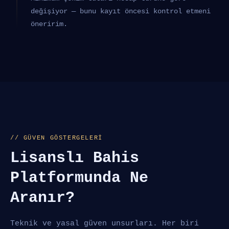
değişiyor — bunu kayıt öncesi kontrol etmeni
öneririm.
// GÜVEN GÖSTERGELERI
Lisanslı Bahis
Platformunda Ne
Aranır?
Teknik ve yasal güven unsurları. Her biri