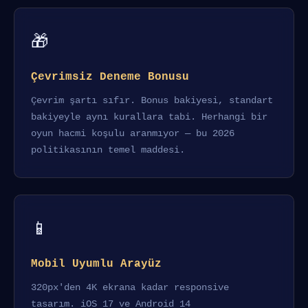
🎁
Çevrimsiz Deneme Bonusu
Çevrim şartı sıfır. Bonus bakiyesi, standart
bakiyeyle aynı kurallara tabi. Herhangi bir
oyun hacmi koşulu aranmıyor — bu 2026
politikasının temel maddesi.
📱
Mobil Uyumlu Arayüz
320px'den 4K ekrana kadar responsive
tasarım. iOS 17 ve Android 14