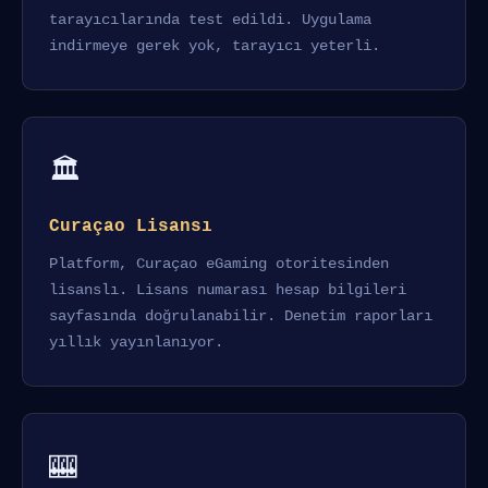
tarayıcılarında test edildi. Uygulama
indirmeye gerek yok, tarayıcı yeterli.
🏛️
Curaçao Lisansı
Platform, Curaçao eGaming otoritesinden
lisanslı. Lisans numarası hesap bilgileri
sayfasında doğrulanabilir. Denetim raporları
yıllık yayınlanıyor.
🎰