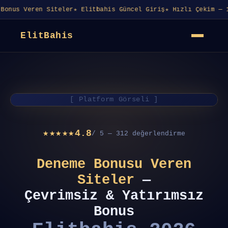
ren Siteler
Elitbahis Güncel Giriş
Hızlı Çekim — 1.8 Saniy
ElitBahis
[ Platform Görseli ]
★★★★★
4.8
/ 5 — 312 değerlendirme
Deneme Bonusu Veren
Siteler
—
Çevrimsiz & Yatırımsız
Bonus