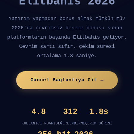
Elitbahis 2026
Yatırım yapmadan bonus almak mümkün mü?
2026'da çevrimsiz deneme bonusu sunan
platformların başında Elitbahis geliyor.
Çevrim şartı sıfır, çekim süresi
ortalama 1.8 saniye.
Güncel Bağlantıya Git →
4.8
312
1.8s
KULLANICI PUANI
DEĞERLENDIRME
ÇEKIM SÜRESI