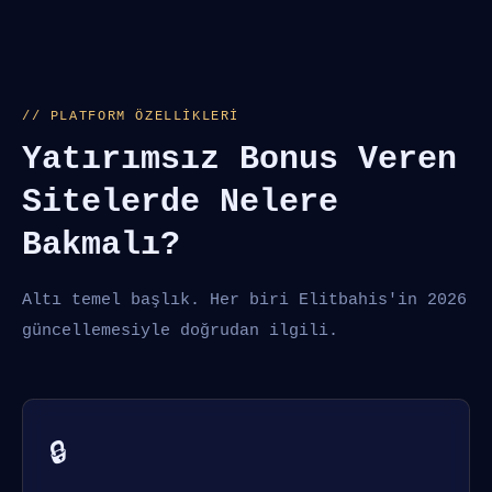
// PLATFORM ÖZELLIKLERI
Yatırımsız Bonus Veren
Sitelerde Nelere
Bakmalı?
Altı temel başlık. Her biri Elitbahis'in 2026
güncellemesiyle doğrudan ilgili.
🔒