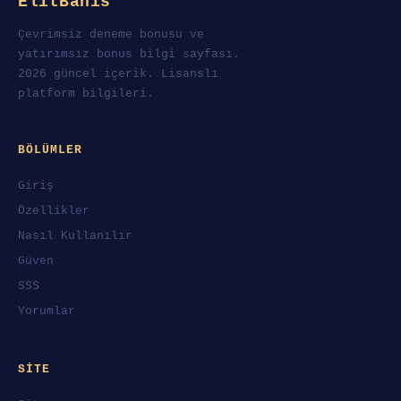
ElitBahis
Çevrimsiz deneme bonusu ve
yatırımsız bonus bilgi sayfası.
2026 güncel içerik. Lisanslı
platform bilgileri.
BÖLÜMLER
Giriş
Özellikler
Nasıl Kullanılır
Güven
SSS
Yorumlar
SITE