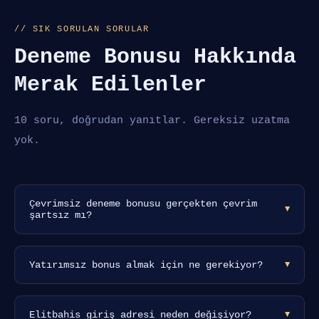
// SIK SORULAN SORULAR
Deneme Bonusu Hakkında
Merak Edilenler
10 soru, doğrudan yanıtlar. Gereksiz uzatma
yok.
Çevrimsiz deneme bonusu gerçekten çevrim
▼
şartsız mı?
Evet. Çevrimsiz bonus, adından da
anlaşılacağı üzere herhangi bir oyun hacmi
Yatırımsız bonus almak için ne gerekiyor?
▼
şartı taşımıyor. Aldığın bonus miktarını
Sadece hesap oluşturman yeterli. Kredi kartı
doğrudan çekebilirsin. Elitbahis bu
veya banka bilgisi girmen gerekmiyor. Kayıt
politikayı 2026 başında standart hale
Elitbahis giriş adresi neden değişiyor?
▼