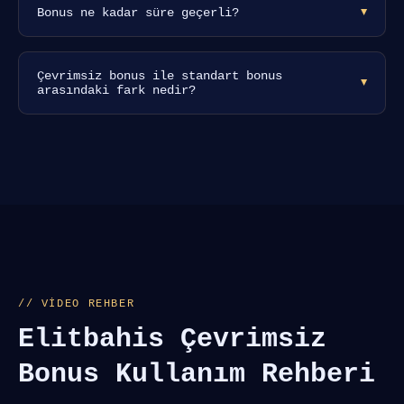
geçerli. Platform, IP ve cihaz bazlı kontrol
Bonus ne kadar süre geçerli?
▼
güvenceler mevcut değil.
yapıyor. Birden fazla hesap açmak kullanım
Bonus aktivasyonundan itibaren 7 gün geçerli.
koşullarını ihlal ediyor ve hesap askıya
Bu süre içinde kullanılmayan bonus bakiyesi
alınmasına neden olabilir.
Çevrimsiz bonus ile standart bonus
▼
otomatik olarak sıfırlanıyor. Süreyi bonus
arasındaki fark nedir?
bölümündeki sayaçtan takip edebilirsin.
Standart bonusta belirli bir oyun hacmine
ulaşman gerekiyor — örneğin 20x çevrim.
Çevrimsiz bonusta bu şart yok. İkisi
arasındaki pratik fark şu: çevrimsiz bonusu
aldığın gün çekebilirsin, standart bonusu ise
önce "eritmen" gerekiyor.
// VIDEO REHBER
Elitbahis Çevrimsiz
Bonus Kullanım Rehberi