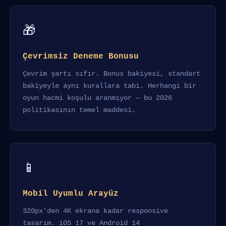
🎁
Çevrimsiz Deneme Bonusu
Çevrim şartı sıfır. Bonus bakiyesi, standart
bakiyeyle aynı kurallara tabi. Herhangi bir
oyun hacmi koşulu aranmıyor — bu 2026
politikasının temel maddesi.
📱
Mobil Uyumlu Arayüz
320px'den 4K ekrana kadar responsive
tasarım. iOS 17 ve Android 14