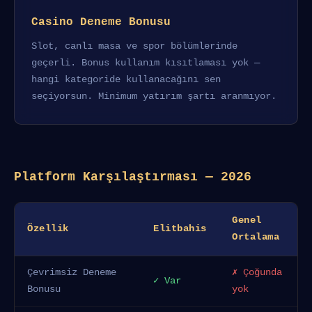
Casino Deneme Bonusu
Slot, canlı masa ve spor bölümlerinde
geçerli. Bonus kullanım kısıtlaması yok —
hangi kategoride kullanacağını sen
seçiyorsun. Minimum yatırım şartı aranmıyor.
Platform Karşılaştırması — 2026
Genel
Özellik
Elitbahis
Ortalama
Çevrimsiz Deneme
✗ Çoğunda
✓ Var
Bonusu
yok