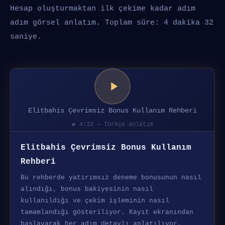
Hesap oluşturmaktan ilk çekime kadar adım
adım görsel anlatım. Toplam süre: 4 dakika 32
saniye.
Elitbahis Çevrimsiz Bonus Kullanım Rehberi
▶ 4:32 — Türkçe anlatım
Elitbahis Çevrimsiz Bonus Kullanım
Rehberi
Bu rehberde yatırımsız deneme bonusunun nasıl
alındığı, bonus bakiyesinin nasıl
kullanıldığı ve çekim işleminin nasıl
tamamlandığı gösteriliyor. Kayıt ekranından
başlayarak her adım detaylı anlatılıyor.