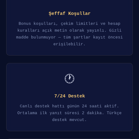
Şeffaf Koşullar
Bonus koşulları, çekim limitleri ve hesap
kuralları açık metin olarak yayınlı. Gizli
madde bulunmuyor — tüm şartlar kayıt öncesi
erişilebilir.
🕐
7/24 Destek
Canlı destek hattı günün 24 saati aktif.
Ortalama ilk yanıt süresi 2 dakika. Türkçe
destek mevcut.