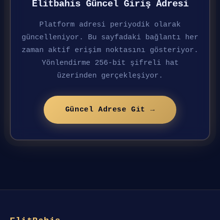
Elitbahis Güncel Giriş Adresi
Platform adresi periyodik olarak
güncelleniyor. Bu sayfadaki bağlantı her
zaman aktif erişim noktasını gösteriyor.
Yönlendirme 256-bit şifreli hat
üzerinden gerçekleşiyor.
Güncel Adrese Git →