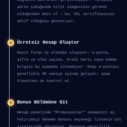
adres çubuğunda kilit simgesinin görünür
olduğundan emin ol — bu, SSL sertifikasının
aktif olduğunu gösteriyor.
Ücretsiz Hesap Oluştur
2
Kayıt formu üç alandan oluşuyor: e-posta,
şifre ve ülke seçimi. Kredi kartı veya ödeme
bilgisi bu aşamada istenmiyor. Onay e-postası
genellikle 30 saniye içinde geliyor; spam
klasörünü de kontrol et.
Bonus Bölümüne Git
3
Hesap panelinde "Promosyonlar" sekmesini aç.
Yatırımsız deneme bonusu seçeneği listenin üst
sıralarında görünüyor. Bonusun geçerlilik