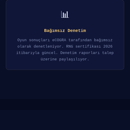
📊
Bağımsız Denetim
Oyun sonuçları eCOGRA tarafından bağımsız
olarak denetleniyor. RNG sertifikası 2026
itibarıyla güncel. Denetim raporları talep
üzerine paylaşılıyor.