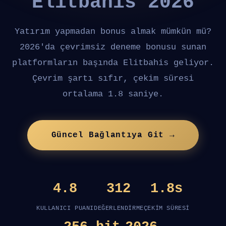
Elitbahis 2026
Yatırım yapmadan bonus almak mümkün mü?
2026'da çevrimsiz deneme bonusu sunan
platformların başında Elitbahis geliyor.
Çevrim şartı sıfır, çekim süresi
ortalama 1.8 saniye.
Güncel Bağlantıya Git →
4.8
312
1.8s
KULLANICI PUANI
DEĞERLENDIRME
ÇEKIM SÜRESI