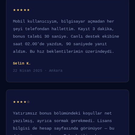
★★★★★
Mobil kullanıcıyım, bilgisayar açmadan her
şeyi telefondan hallettim. Kayıt 3 dakika,
bonus talebi 30 saniye. Canlı destek ekibine
saat 02.00'de yazdım, 90 saniyede yanıt
aldım. Bu hız beklentilerimin üzerindeydi.
Selin K.
22 Nisan 2025 · Ankara
★★★★☆
Yatırımsız bonus bölümündeki koşullar net
yazılmış, ayrıca sormak gerekmedi. Lisans
bilgisi de hesap sayfasında görünüyor — bu