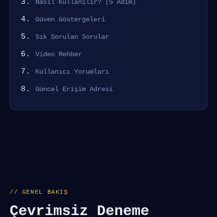
Nasıl Kullanılır? (5 Adım)
Güven Göstergeleri
Sık Sorulan Sorular
Video Rehber
Kullanıcı Yorumları
Güncel Erişim Adresi
// GENEL BAKIŞ
Çevrimsiz Deneme