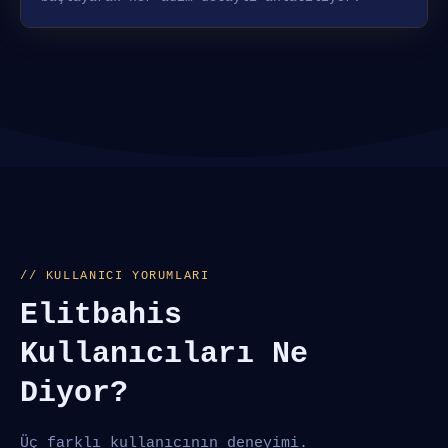
// KULLANICI YORUMLARI
Elitbahis
Kullanıcıları Ne
Diyor?
Üç farklı kullanıcının deneyimi.