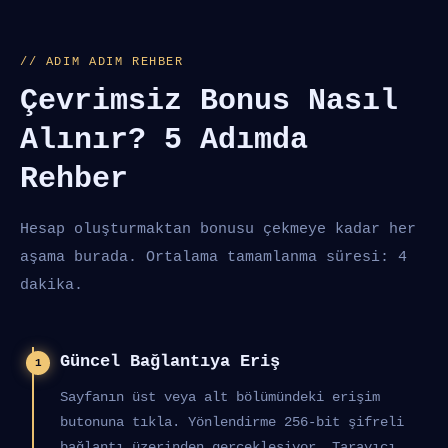
// ADIM ADIM REHBER
Çevrimsiz Bonus Nasıl
Alınır? 5 Adımda
Rehber
Hesap oluşturmaktan bonusu çekmeye kadar her
aşama burada. Ortalama tamamlanma süresi: 4
dakika.
Güncel Bağlantıya Eriş
1
Sayfanın üst veya alt bölümündeki erişim
butonuna tıkla. Yönlendirme 256-bit şifreli
bağlantı üzerinden gerçekleşiyor. Tarayıcı