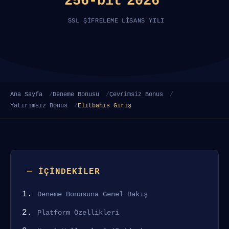
256-bit
2026
SSL ŞIFRELEME
LISANS YILI
Ana Sayfa
Deneme Bonusu
Çevrimsiz Bonus
Yatırımsız Bonus
Elitbahis Giriş
— İÇINDEKILER
Deneme Bonusuna Genel Bakış
Platform Özellikleri