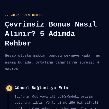
// ADIM ADIM REHBER
Çevrimsiz Bonus Nasıl
Alınır? 5 Adımda
Rehber
Hesap oluşturmaktan bonusu çekmeye kadar her
aşama burada. Ortalama tamamlanma süresi: 4
dakika.
Güncel Bağlantıya Eriş
1
Sayfanın üst veya alt bölümündeki erişim
butonuna tıkla. Yönlendirme 256-bit şifreli
bağlantı üzerinden gerçekleşiyor. Tarayıcı