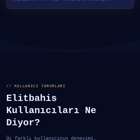
// KULLANICI YORUMLARI
Elitbahis
Kullanıcıları Ne
Diyor?
Üç farklı kullanıcının deneyimi.