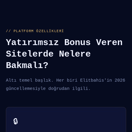
// PLATFORM ÖZELLIKLERI
Yatırımsız Bonus Veren
Sitelerde Nelere
Bakmalı?
Altı temel başlık. Her biri Elitbahis'in 2026
güncellemesiyle doğrudan ilgili.
🔒