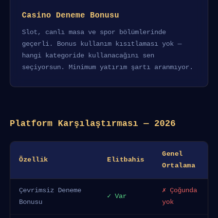
Casino Deneme Bonusu
Slot, canlı masa ve spor bölümlerinde
geçerli. Bonus kullanım kısıtlaması yok —
hangi kategoride kullanacağını sen
seçiyorsun. Minimum yatırım şartı aranmıyor.
Platform Karşılaştırması — 2026
Genel
Özellik
Elitbahis
Ortalama
Çevrimsiz Deneme
✗ Çoğunda
✓ Var
Bonusu
yok