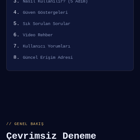
Nasıl Kullanılır? (5 Adım)
Güven Göstergeleri
Sık Sorulan Sorular
Video Rehber
Kullanıcı Yorumları
Güncel Erişim Adresi
// GENEL BAKIŞ
Çevrimsiz Deneme