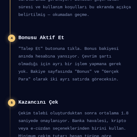
süresi ve kullanım koşulları bu ekranda açıkça
belirtilmiş — okumadan geçme.
Bonusu Aktif Et
4
"Talep Et" butonuna tıkla. Bonus bakiyesi
anında hesabına yansıyor. Çevrim şartı
olmadığı için ayrı bir işlem yapmana gerek
yok. Bakiye sayfasında "Bonus" ve "Gerçek
Para" olarak iki ayrı satırda göreceksin.
Kazancını Çek
5
Çekim talebi oluşturduktan sonra ortalama 1.8
saniyede onaylanıyor. Banka havalesi, kripto
veya e-cüzdan seçeneklerinden birini kullan.
Minimum çekim tutarı hesap türüne göre