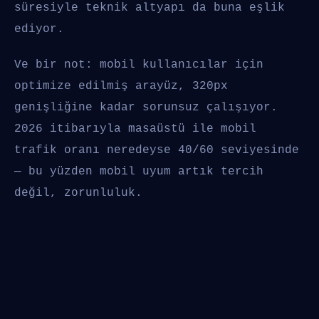
süresiyle teknik altyapı da buna eşlik
ediyor.
Ve bir not: mobil kullanıcılar için
optimize edilmiş arayüz, 320px
genişliğine kadar sorunsuz çalışıyor.
2026 itibarıyla masaüstü ile mobil
trafik oranı neredeyse 40/60 seviyesinde
— bu yüzden mobil uyum artık tercih
değil, zorunluluk.