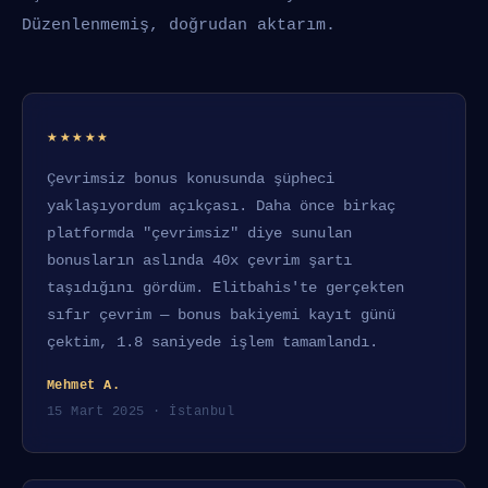
Düzenlenmemiş, doğrudan aktarım.
★★★★★
Çevrimsiz bonus konusunda şüpheci
yaklaşıyordum açıkçası. Daha önce birkaç
platformda "çevrimsiz" diye sunulan
bonusların aslında 40x çevrim şartı
taşıdığını gördüm. Elitbahis'te gerçekten
sıfır çevrim — bonus bakiyemi kayıt günü
çektim, 1.8 saniyede işlem tamamlandı.
Mehmet A.
15 Mart 2025 · İstanbul