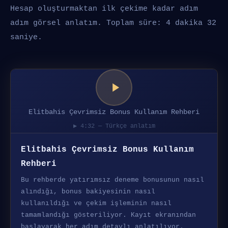
Hesap oluşturmaktan ilk çekime kadar adım
adım görsel anlatım. Toplam süre: 4 dakika 32
saniye.
Elitbahis Çevrimsiz Bonus Kullanım Rehberi
▶ 4:32 — Türkçe anlatım
Elitbahis Çevrimsiz Bonus Kullanım
Rehberi
Bu rehberde yatırımsız deneme bonusunun nasıl
alındığı, bonus bakiyesinin nasıl
kullanıldığı ve çekim işleminin nasıl
tamamlandığı gösteriliyor. Kayıt ekranından
başlayarak her adım detaylı anlatılıyor.