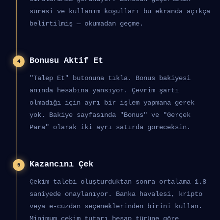
süresi ve kullanım koşulları bu ekranda açıkça
belirtilmiş — okumadan geçme.
Bonusu Aktif Et
4
"Talep Et" butonuna tıkla. Bonus bakiyesi
anında hesabına yansıyor. Çevrim şartı
olmadığı için ayrı bir işlem yapmana gerek
yok. Bakiye sayfasında "Bonus" ve "Gerçek
Para" olarak iki ayrı satırda göreceksin.
Kazancını Çek
5
Çekim talebi oluşturduktan sonra ortalama 1.8
saniyede onaylanıyor. Banka havalesi, kripto
veya e-cüzdan seçeneklerinden birini kullan.
Minimum çekim tutarı hesap türüne göre