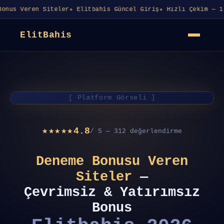
ren Siteler
Elitbahis Güncel Giriş
Hızlı Çekim — 1.8 Saniy
ElitBahis
[ Platform Görseli ]
★★★★★
4.8
/ 5 — 312 değerlendirme
Deneme Bonusu Veren
Siteler
—
Çevrimsiz & Yatırımsız
Bonus